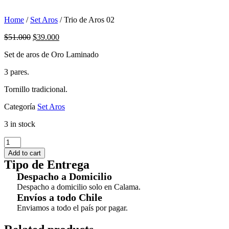
Home
/
Set Aros
/ Trio de Aros 02
$
51.000
$
39.000
Set de aros de Oro Laminado
3 pares.
Tornillo tradicional.
Categoría
Set Aros
3 in stock
Trio
de
Add to cart
Aros
Tipo de Entrega
02
Despacho a Domicilio
quantity
Despacho a domicilio solo en Calama.
Envíos a todo Chile
Enviamos a todo el país por pagar.