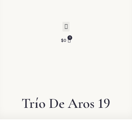
$
0
Trío De Aros 19