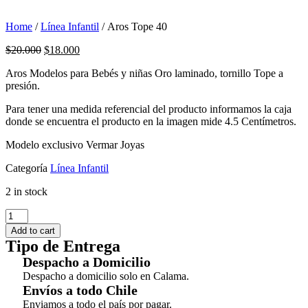
Home
/
Línea Infantil
/ Aros Tope 40
$
20.000
$
18.000
Aros Modelos para Bebés y niñas Oro laminado, tornillo Tope a
presión.
Para tener una medida referencial del producto informamos la caja
donde se encuentra el producto en la imagen mide 4.5 Centímetros.
Modelo exclusivo Vermar Joyas
Categoría
Línea Infantil
2 in stock
Aros
Tope
Add to cart
40
Tipo de Entrega
quantity
Despacho a Domicilio
Despacho a domicilio solo en Calama.
Envíos a todo Chile
Enviamos a todo el país por pagar.