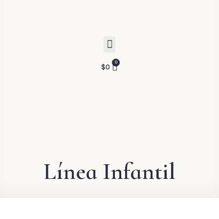
$
0
Línea Infantil