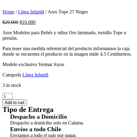
Home
/
Línea Infantil
/ Aros Tope 27 Negro
$
20.000
$
16.000
Aros Modelos para Bebés y niñas Oro laminado, tornillo Tope a
presión.
Para tener una medida referencial del producto informamos la caja
donde se encuentra el producto en la imagen mide 4.5 Centímetros.
Modelo exclusivo Vermar Joyas
Categoría
Línea Infantil
3 in stock
Aros
Tope
Add to cart
27
Tipo de Entrega
Negro
Despacho a Domicilio
quantity
Despacho a domicilio solo en Calama.
Envíos a todo Chile
Enviamos a todo el país por pagar.