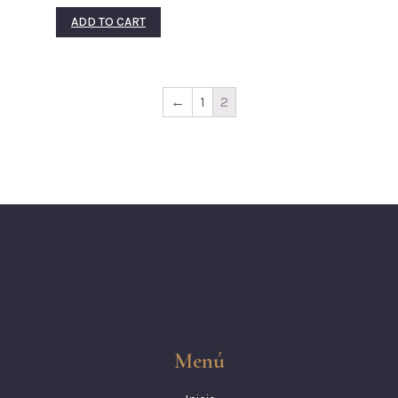
ADD TO CART
←
1
2
Menú