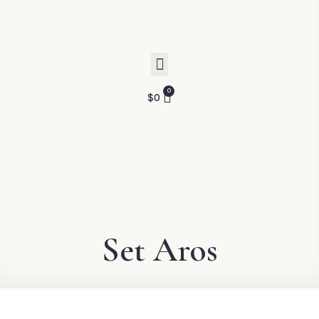
$
0
Set Aros