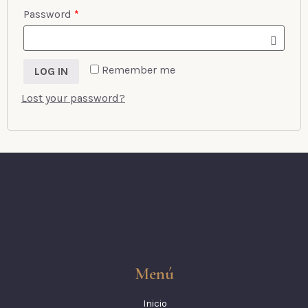
Password
*
Remember me
LOG IN
Lost your password?
Menú
Inicio